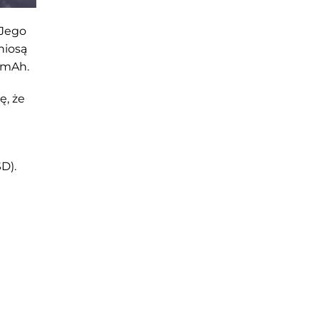
 Jego
niosą
0 mAh.
ę, że
D).