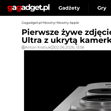
Gadżety
Gry
Gagadget.pl
>
Nowiny
>
Nowiny Apple
Pierwsze żywe zdjęci
Ultra z ukrytą kamer
Anton Kratiuk
02.06.2026, 13:56