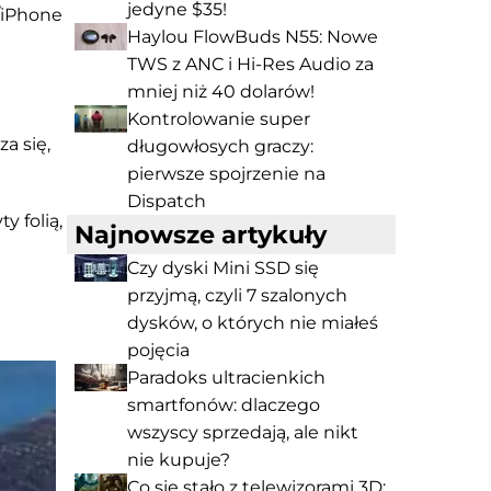
jedyne $35!
/iPhone
Haylou FlowBuds N55: Nowe
TWS z ANC i Hi-Res Audio za
mniej niż 40 dolarów!
Kontrolowanie super
a się,
długowłosych graczy:
pierwsze spojrzenie na
Dispatch
 folią,
Najnowsze artykuły
Czy dyski Mini SSD się
przyjmą, czyli 7 szalonych
dysków, o których nie miałeś
pojęcia
Paradoks ultracienkich
smartfonów: dlaczego
wszyscy sprzedają, ale nikt
nie kupuje?
Co się stało z telewizorami 3D: