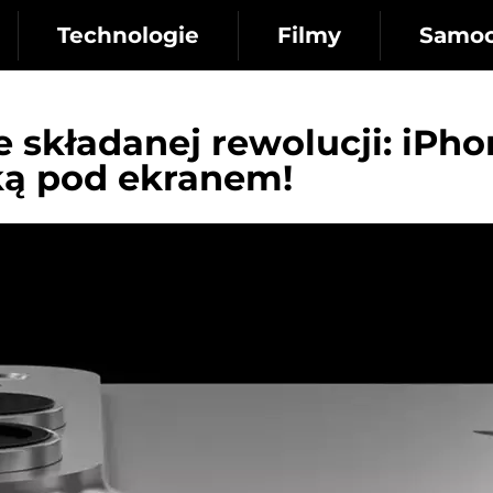
Technologie
Filmy
Samo
e składanej rewolucji: iPh
ką pod ekranem!