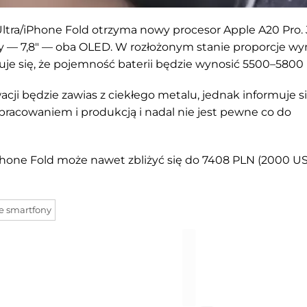
tra/iPhone Fold otrzyma nowy procesor Apple A20 Pro.
y — 7,8" — oba OLED. W rozłożonym stanie proporcje wy
kuje się, że pojemność baterii będzie wynosić 5500–580
i będzie zawias z ciekłego metalu, jednak informuje si
racowaniem i produkcją i nadal nie jest pewne co do
iPhone Fold może nawet zbliżyć się do 7408 PLN (2000 US
e smartfony