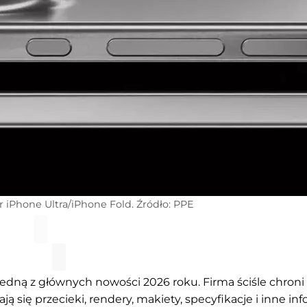
r iPhone Ultra/iPhone Fold. Źródło: PPE
jedną z głównych nowości 2026 roku. Firma ściśle chroni
ają się przecieki, rendery, makiety, specyfikacje i inne in