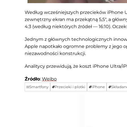
Według wcześniejszych przecieków iPhone Ul
zewnętrzny ekran ma przekątną 5,5", a główn
4:3 (według niektórych źródeł — 16:10). Ocze
Jednym z głównych technologicznych innowacj
Apple napotkało ogromne problemy z jego op
niezawodności konstrukcji.
Analitycy przewidują, że koszt iPhone Ultra/
Źródło
:
Weibo
Smartfony
Przecieki i plotki
iPhone
Składan