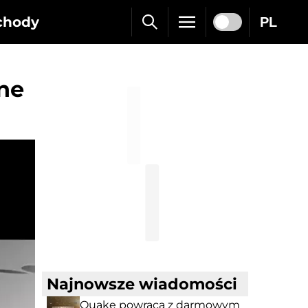
chody
PL
one
Najnowsze wiadomości
Quake powraca z darmowym