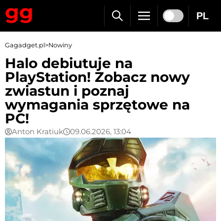
PL
Gagadget.pl
>
Nowiny
Halo debiutuje na
PlayStation! Zobacz nowy
zwiastun i poznaj
wymagania sprzętowe na
PC!
Anton Kratiuk
09.06.2026, 13:04