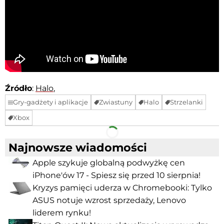
Źródło
:
Halo
,
Gry-gadżety i aplikacje
Zwiastuny
Halo
Strzelanki
Xbox
Facebook
Telegram
Najnowsze wiadomości
Apple szykuje globalną podwyżkę cen
iPhone'ów 17 - Spiesz się przed 10 sierpnia!
Kryzys pamięci uderza w Chromebooki: Tylko
ASUS notuje wzrost sprzedaży, Lenovo
liderem rynku!