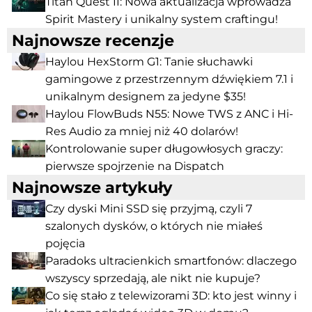
Titan Quest II: Nowa aktualizacja wprowadza
Spirit Mastery i unikalny system craftingu!
Najnowsze recenzje
Haylou HexStorm G1: Tanie słuchawki
gamingowe z przestrzennym dźwiękiem 7.1 i
unikalnym designem za jedyne $35!
Haylou FlowBuds N55: Nowe TWS z ANC i Hi-
Res Audio za mniej niż 40 dolarów!
Kontrolowanie super długowłosych graczy:
pierwsze spojrzenie na Dispatch
Najnowsze artykuły
Czy dyski Mini SSD się przyjmą, czyli 7
szalonych dysków, o których nie miałeś
pojęcia
Paradoks ultracienkich smartfonów: dlaczego
wszyscy sprzedają, ale nikt nie kupuje?
Co się stało z telewizorami 3D: kto jest winny i