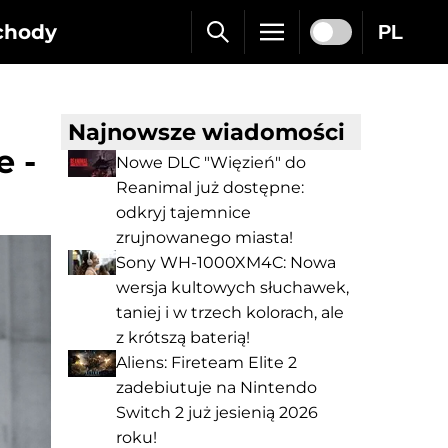
chody
PL
Najnowsze wiadomości
e -
Nowe DLC "Więzień" do
Reanimal już dostępne:
odkryj tajemnice
zrujnowanego miasta!
Sony WH-1000XM4C: Nowa
wersja kultowych słuchawek,
taniej i w trzech kolorach, ale
z krótszą baterią!
Aliens: Fireteam Elite 2
zadebiutuje na Nintendo
Switch 2 już jesienią 2026
roku!