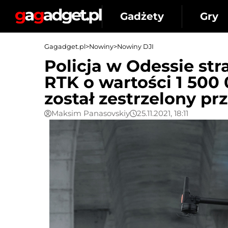
Gadżety
Gry
Gagadget.pl
>
Nowiny
>
Nowiny DJI
Policja w Odessie str
RTK o wartości 1 500
został zestrzelony pr
Maksim Panasovskiy
25.11.2021, 18:11