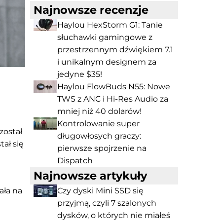
Najnowsze recenzje
Haylou HexStorm G1: Tanie
słuchawki gamingowe z
przestrzennym dźwiękiem 7.1
i unikalnym designem za
jedyne $35!
Haylou FlowBuds N55: Nowe
TWS z ANC i Hi-Res Audio za
mniej niż 40 dolarów!
Kontrolowanie super
został
długowłosych graczy:
ał się
pierwsze spojrzenie na
Dispatch
Najnowsze artykuły
ała na
Czy dyski Mini SSD się
przyjmą, czyli 7 szalonych
dysków, o których nie miałeś