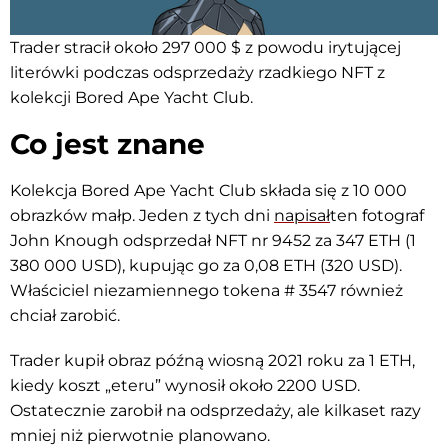
Trader stracił około 297 000 $ z powodu irytującej
literówki podczas odsprzedaży rzadkiego NFT z
kolekcji Bored Ape Yacht Club.
Co jest znane
Kolekcja Bored Ape Yacht Club składa się z 10 000
obrazków małp. Jeden z tych dni
napisał
ten fotograf
John Knough odsprzedał NFT nr 9452 za ​​347 ETH (1
380 000 USD), kupując go za 0,08 ETH (320 USD).
Właściciel niezamiennego tokena # 3547 również
chciał zarobić.
Trader kupił obraz późną wiosną 2021 roku za 1 ETH,
kiedy koszt „eteru” wynosił około 2200 USD.
Ostatecznie zarobił na odsprzedaży, ale kilkaset razy
mniej niż pierwotnie planowano.