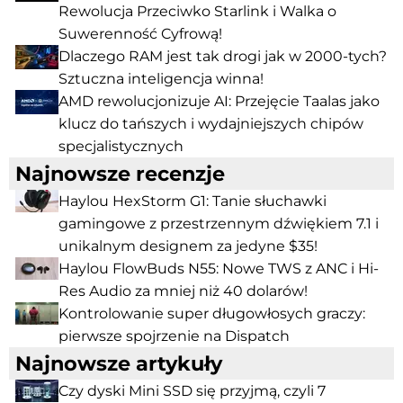
Rewolucja Przeciwko Starlink i Walka o
Suwerenność Cyfrową!
Dlaczego RAM jest tak drogi jak w 2000-tych?
Sztuczna inteligencja winna!
AMD rewolucjonizuje AI: Przejęcie Taalas jako
klucz do tańszych i wydajniejszych chipów
specjalistycznych
Najnowsze recenzje
Haylou HexStorm G1: Tanie słuchawki
gamingowe z przestrzennym dźwiękiem 7.1 i
unikalnym designem za jedyne $35!
Haylou FlowBuds N55: Nowe TWS z ANC i Hi-
Res Audio za mniej niż 40 dolarów!
Kontrolowanie super długowłosych graczy:
pierwsze spojrzenie na Dispatch
Najnowsze artykuły
Czy dyski Mini SSD się przyjmą, czyli 7