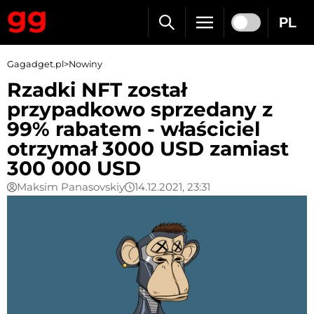
PL
Gagadget.pl
>
Nowiny
Rzadki NFT został
przypadkowo sprzedany z
99% rabatem - właściciel
otrzymał 3000 USD zamiast
300 000 USD
Maksim Panasovskiy
14.12.2021, 23:31