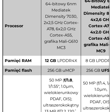
64-bitowy 6
64-bitowy 6nm
Mediatek
Mediatek
Dimensity 80
Dimensity 7030,
4x2,6 GHz
2x2,5 GHz Cortex-
Procesor
Cortex-A78
A78, 6x2,0 GHz
4x2.0 GHz
Cortex-A55,
Cortex-A55
grafika Mali-G610
grafika Mali-
MC3
MC9
Pamięć RAM
12 GB
LPDDR4X
8 GB LPDDR
Pamięć flash
256 GB uMCP
256 GB
UFS 3
50 MP (
f/1.8
,
50 MP (f/1.4, 1/1
1/1.55", 1.0µm,
1.0µm,
wielokierunkowy
wielokierunk
PDAF, OIS);
PDAF, OIS);
ultraszerokokątny
ultraszerokok
13 MP (f/2.2, 120˚,