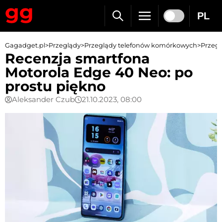
PL
Gagadget.pl
>
Przeglądy
>
Przeglądy telefonów komórkowych
>
Przegl
Recenzja smartfona
Motorola Edge 40 Neo: po
prostu piękno
Aleksander Czub
21.10.2023, 08:00