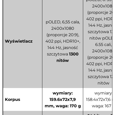
2400x1080
(proporcje 20:
402 ppi, HDR1
pOLED, 6,55 cala,
144 Hz, jasno
2400x1080
szczytowa 13
(proporcje 20:9),
nitów pOLE
Wyświetlacz
402 ppi, HDR10+,
6.55 cali,
144 Hz, jasność
2400x1080
szczytowa
1300
(proporcje 20:
nitów
402 ppi, HDR1
144 Hz, jasno
szczytowa 12
nitów
wymiary:
wymiary:
Korpus
159.6x72x7,9
158.4x72x7,6 
mm, waga: 170 g
waga: 167 g