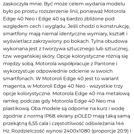
zaskoczyła mnie. Być może celem wydania modelu
było po prostu rozszerzenie linii, ponieważ Motorola
Edge 40 Neo i Edge 40 są bardzo zbliżone pod
względem cech i wyglądu. Jeśli chodzi o konstrukcję,
smartfony mają niemal identyczne wymiary, kształt i
wyświetlacz zakrzywiony po bokach. Tylna obudowa
wykonana jest z tworzywa sztucznego lub sztucznej,
tzw. wegańskiej skóry. Opcje kolorystyczne różnią się
między sobą. Motorola współpracuje z Pantone i
wykorzystuje odpowiednie odcienie w swoich
smartfonach. W Motoroli Edge 40 jest to wariant
magenta, w Motoroli Edge 40 Neo - wszystkie trzy
opcje kolorystyczne. Motorola Edge 40 ma metalową
ramkę, podczas gdy Motorola Edge 40 Neo ma
plastikową. Oba modele są odporne na kurz i wodę
zgodnie z normą IP68. ekrany pOLED mają taką samą
przekątną 6,55 cala i częstotliwość odświeżania 144
Hz. Rozdzielczość wynosi 2400x1080 (proporcje 20:9) i