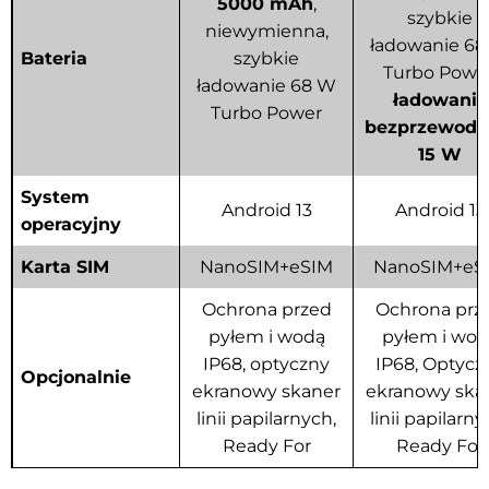
5000 mAh
,
szybkie
niewymienna,
ładowanie 6
Bateria
szybkie
Turbo Power
ładowanie 68 W
ładowanie
Turbo Power
bezprzewod
15 W
System
Android 13
Android 13
operacyjny
Karta SIM
NanoSIM+eSIM
NanoSIM+eS
Ochrona przed
Ochrona prz
pyłem i wodą
pyłem i wod
IP68, optyczny
IP68, Optycz
Opcjonalnie
ekranowy skaner
ekranowy ska
linii papilarnych,
linii papilarny
Ready For
Ready For