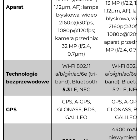
13 MP (f/2.2, 12
Aparat
1.12µm, AF); lampa
1.12µm, AF
)
; l
błyskowa, wideo
błyskowa, wi
2160p@30fps,
2160p@30fp
1080p@120fps;
1080p@120fp
kamera przednia:
aparat przedni
32 MP (f/2.4,
MP (f/2.4, 0.7
0.7µm)
Wi-Fi 802.11
Wi-Fi 802.1
Technologie
a/b/g/n/ac/6e (tri-
a/b/g/n/ac/6e
(
bezprzewodowe
band), Bluetooth
band), Blueto
5.3
LE, NFC
5.2 LE, NFC
GPS, A-GPS,
GPS, A-GPS
GPS
GLONASS, BDS,
GLONASS, BD
GALILEO
GALILEO
4400 mAh,
niewymienn