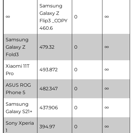
Samsung
Galaxy Z
∞
0
∞
Flip3 _COPY
460.6
Samsung
Galaxy Z
479.32
0
∞
Fold3
Xiaomi 11T
493.872
0
∞
Pro
ASUS ROG
482.347
0
∞
Phone 5
Samsung
437.906
0
∞
Galaxy S21+
Sony Xperia
394.97
0
∞
1