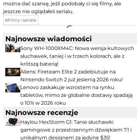
można dać szansę, jeśli podobały ci się filmy, ale
jeszcze nie oglądałeś serialu.
Filmy i seriale
Facebook
Telegram
Najnowsze wiadomości
Sony WH-1000XM4C: Nowa wersja kultowych
słuchawek, taniej i w trzech kolorach, ale z
krótszą baterią!
Aliens: Fireteam Elite 2 zadebiutuje na
Nintendo Switch 2 już jesienią 2026 roku!
Lenovo zaskakuje wzrostem na rynku
tabletów, mimo że globalne dostawy spadają
o 10% w 2026 roku
Najnowsze recenzje
Haylou HexStorm G1: Tanie słuchawki
gamingowe z przestrzennym dźwiękiem 7.1 i
unikalnym designem za jedyne $35!