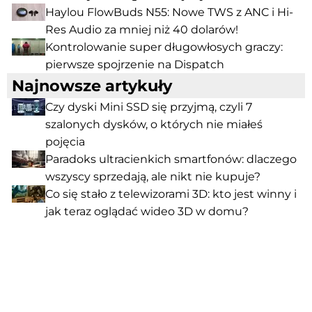
Haylou FlowBuds N55: Nowe TWS z ANC i Hi-
Res Audio za mniej niż 40 dolarów!
Kontrolowanie super długowłosych graczy:
pierwsze spojrzenie na Dispatch
Najnowsze artykuły
Czy dyski Mini SSD się przyjmą, czyli 7
szalonych dysków, o których nie miałeś
pojęcia
Paradoks ultracienkich smartfonów: dlaczego
wszyscy sprzedają, ale nikt nie kupuje?
Co się stało z telewizorami 3D: kto jest winny i
jak teraz oglądać wideo 3D w domu?