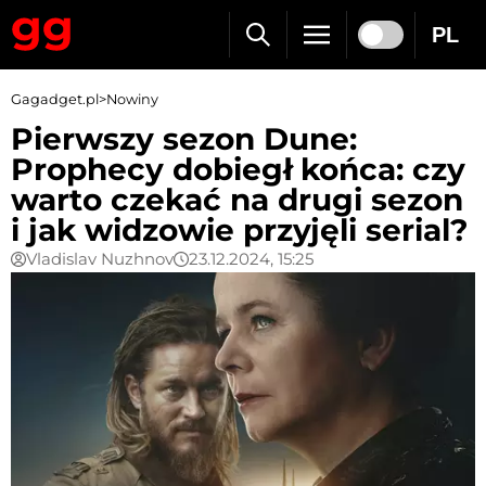
PL
Gagadget.pl
>
Nowiny
Pierwszy sezon Dune:
Prophecy dobiegł końca: czy
warto czekać na drugi sezon
i jak widzowie przyjęli serial?
Vladislav Nuzhnov
23.12.2024, 15:25