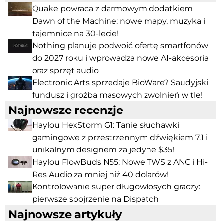
Quake powraca z darmowym dodatkiem
Dawn of the Machine: nowe mapy, muzyka i
tajemnice na 30-lecie!
Nothing planuje podwoić ofertę smartfonów
do 2027 roku i wprowadza nowe AI-akcesoria
oraz sprzęt audio
Electronic Arts sprzedaje BioWare? Saudyjski
fundusz i groźba masowych zwolnień w tle!
Najnowsze recenzje
Haylou HexStorm G1: Tanie słuchawki
gamingowe z przestrzennym dźwiękiem 7.1 i
unikalnym designem za jedyne $35!
Haylou FlowBuds N55: Nowe TWS z ANC i Hi-
Res Audio za mniej niż 40 dolarów!
Kontrolowanie super długowłosych graczy:
pierwsze spojrzenie na Dispatch
Najnowsze artykuły