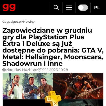
PL
Gagadget.pl
>
Nowiny
Zapowiedziane w grudniu
gry dla PlayStation Plus
Extra i Deluxe są już
dostępne do pobrania: GTA V,
Metal: Hellsinger, Moonscars,
Shadowrun i inne
Vladislav Nuzhnov
19.12.2023, 10:28