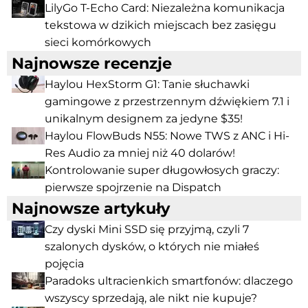
LilyGo T-Echo Card: Niezależna komunikacja
tekstowa w dzikich miejscach bez zasięgu
sieci komórkowych
Najnowsze recenzje
Haylou HexStorm G1: Tanie słuchawki
gamingowe z przestrzennym dźwiękiem 7.1 i
unikalnym designem za jedyne $35!
Haylou FlowBuds N55: Nowe TWS z ANC i Hi-
Res Audio za mniej niż 40 dolarów!
Kontrolowanie super długowłosych graczy:
pierwsze spojrzenie na Dispatch
Najnowsze artykuły
Czy dyski Mini SSD się przyjmą, czyli 7
szalonych dysków, o których nie miałeś
pojęcia
Paradoks ultracienkich smartfonów: dlaczego
wszyscy sprzedają, ale nikt nie kupuje?