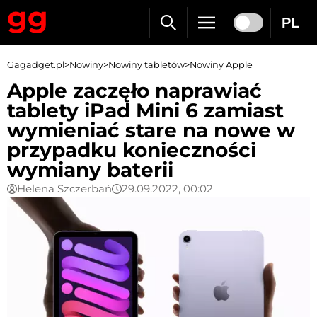
PL
Gagadget.pl
>
Nowiny
>
Nowiny tabletów
>
Nowiny Apple
Apple zaczęło naprawiać
tablety iPad Mini 6 zamiast
wymieniać stare na nowe w
przypadku konieczności
wymiany baterii
Helena Szczerbań
29.09.2022, 00:02