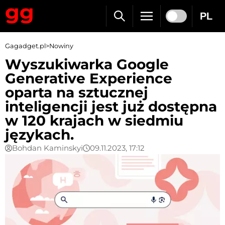
PL
Gagadget.pl
>
Nowiny
Wyszukiwarka Google
Generative Experience
oparta na sztucznej
inteligencji jest już dostępna
w 120 krajach w siedmiu
językach.
Bohdan Kaminskyi
09.11.2023, 17:12