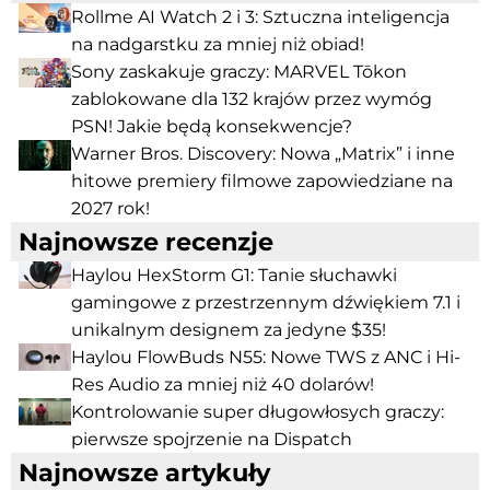
Rollme AI Watch 2 i 3: Sztuczna inteligencja
na nadgarstku za mniej niż obiad!
Sony zaskakuje graczy: MARVEL Tōkon
zablokowane dla 132 krajów przez wymóg
PSN! Jakie będą konsekwencje?
Warner Bros. Discovery: Nowa „Matrix” i inne
hitowe premiery filmowe zapowiedziane na
2027 rok!
Najnowsze recenzje
Haylou HexStorm G1: Tanie słuchawki
gamingowe z przestrzennym dźwiękiem 7.1 i
unikalnym designem za jedyne $35!
Haylou FlowBuds N55: Nowe TWS z ANC i Hi-
Res Audio za mniej niż 40 dolarów!
Kontrolowanie super długowłosych graczy:
pierwsze spojrzenie na Dispatch
Najnowsze artykuły