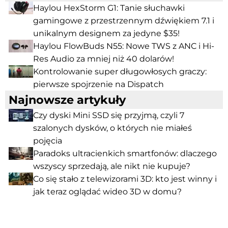
Haylou HexStorm G1: Tanie słuchawki
gamingowe z przestrzennym dźwiękiem 7.1 i
unikalnym designem za jedyne $35!
Haylou FlowBuds N55: Nowe TWS z ANC i Hi-
Res Audio za mniej niż 40 dolarów!
Kontrolowanie super długowłosych graczy:
pierwsze spojrzenie na Dispatch
Najnowsze artykuły
Czy dyski Mini SSD się przyjmą, czyli 7
szalonych dysków, o których nie miałeś
pojęcia
Paradoks ultracienkich smartfonów: dlaczego
wszyscy sprzedają, ale nikt nie kupuje?
Co się stało z telewizorami 3D: kto jest winny i
jak teraz oglądać wideo 3D w domu?