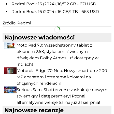
Redmi Book 16 (2024), 16/512 GB - 621 USD
Redmi Book 16 (2024), 16 GB/1 TB - 663 USD
Źródło:
Redmi
Facebook
Telegram
Najnowsze wiadomości
Moto Pad 70: Wszechstronny tablet z
ekranem 2.5K, stylusem i świetnym
dźwiękiem Dolby Atmos już dostępny w
Indiach!
Motorola Edge 70 Neo: Nowy smartfon z 200
MP aparatem i czterema kolorami na
oficjalnych renderach!
Serious Sam: Shatterverse zaskakuje nowym
stylem gry i datą premiery! Poznaj
alternatywne wersje Sama już 31 sierpnia!
Najnowsze recenzje