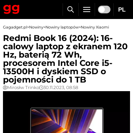
PL
Gagadget.pl
>
Nowiny
>
Nowiny laptopów
>
Nowiny Xiaomi
Redmi Book 16 (2024): 16-
calowy laptop z ekranem 120
Hz, baterią 72 Wh,
procesorem Intel Core i5-
13500H i dyskiem SSD o
pojemności do 1 TB
Mirosłw Trinko
30.11.2023, 08:58