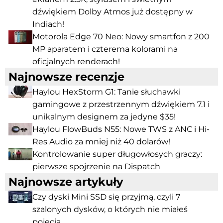
dźwiękiem Dolby Atmos już dostępny w
Indiach!
Motorola Edge 70 Neo: Nowy smartfon z 200
MP aparatem i czterema kolorami na
oficjalnych renderach!
Najnowsze recenzje
Haylou HexStorm G1: Tanie słuchawki
gamingowe z przestrzennym dźwiękiem 7.1 i
unikalnym designem za jedyne $35!
Haylou FlowBuds N55: Nowe TWS z ANC i Hi-
Res Audio za mniej niż 40 dolarów!
Kontrolowanie super długowłosych graczy:
pierwsze spojrzenie na Dispatch
Najnowsze artykuły
Czy dyski Mini SSD się przyjmą, czyli 7
szalonych dysków, o których nie miałeś
pojęcia