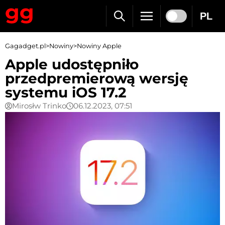
PL
Gagadget.pl
>
Nowiny
>
Nowiny Apple
Apple udostępniło
przedpremierową wersję
systemu iOS 17.2
Mirosłw Trinko
06.12.2023, 07:51