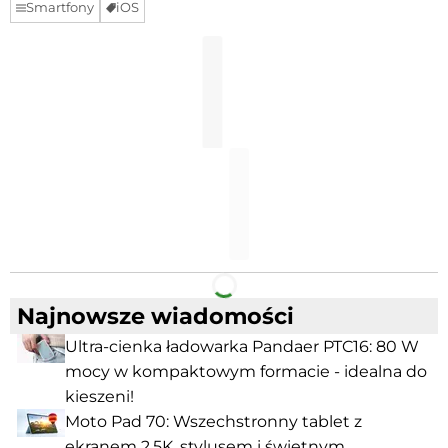
Smartfony
iOS
Facebook
Telegram
Najnowsze wiadomości
Ultra-cienka ładowarka Pandaer PTC16: 80 W
mocy w kompaktowym formacie - idealna do
kieszeni!
Moto Pad 70: Wszechstronny tablet z
ekranem 2.5K, stylusem i świetnym