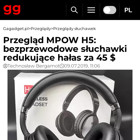
PL
Gagadget.pl
>
Przeglądy
>
Przeglądy słuchawek
Przegląd MPOW H5:
bezprzewodowe słuchawki
redukujące hałas za 45 $
Technosław Bergamot
09.07.2019, 11:06