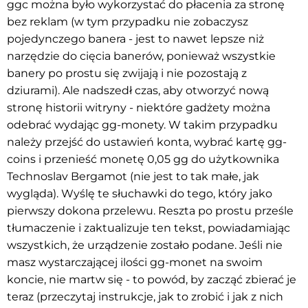
ggc można było wykorzystać do płacenia za stronę
bez reklam (w tym przypadku nie zobaczysz
pojedynczego banera - jest to nawet lepsze niż
narzędzie do cięcia banerów, ponieważ wszystkie
banery po prostu się zwijają i nie pozostają z
dziurami). Ale nadszedł czas, aby otworzyć nową
stronę historii witryny - niektóre gadżety można
odebrać wydając gg-monety. W takim przypadku
należy przejść do ustawień konta, wybrać kartę gg-
coins i przenieść monetę 0,05 gg do użytkownika
Technoslav Bergamot (nie jest to tak małe, jak
wygląda). Wyślę te słuchawki do tego, który jako
pierwszy dokona przelewu. Reszta po prostu prześle
tłumaczenie i zaktualizuje ten tekst, powiadamiając
wszystkich, że urządzenie zostało podane. Jeśli nie
masz wystarczającej ilości gg-monet na swoim
koncie, nie martw się - to powód, by zacząć zbierać je
teraz (przeczytaj instrukcje, jak to zrobić i jak z nich