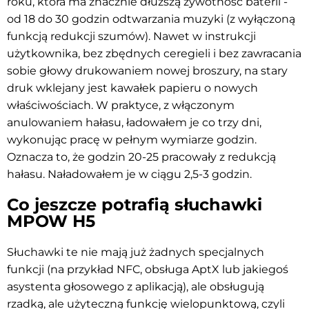
roku, która ma znacznie dłuższą żywotność baterii -
od 18 do 30 godzin odtwarzania muzyki (z wyłączoną
funkcją redukcji szumów). Nawet w instrukcji
użytkownika, bez zbędnych ceregieli i bez zawracania
sobie głowy drukowaniem nowej broszury, na stary
druk wklejany jest kawałek papieru o nowych
właściwościach. W praktyce, z włączonym
anulowaniem hałasu, ładowałem je co trzy dni,
wykonując pracę w pełnym wymiarze godzin.
Oznacza to, że godzin 20-25 pracowały z redukcją
hałasu. Naładowałem je w ciągu 2,5-3 godzin.
Co jeszcze potrafią słuchawki
MPOW H5
Słuchawki te nie mają już żadnych specjalnych
funkcji (na przykład NFC, obsługa AptX lub jakiegoś
asystenta głosowego z aplikacją), ale obsługują
rzadką, ale użyteczną funkcję wielopunktową, czyli