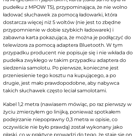
pudełku z MPOW T5), przypominająca, że nie wolno
ładować słuchawek za pomocą ładowarki, która
dostarcza więcej niż 5 woltów (nie jest to zbędne
przypomnienie w dobie szybkich ładowarek) i
zabawna karta pokazująca, że można je podłączyć do
telewizora za pomocą adaptera Bluetooth. W tym
przypadku producent nie popisuje się i nie wkłada do
pudełka zwykłego w takim przypadku adaptera do
siedzenia samolotu. Po pierwsze, konieczne jest
przeniesienie tego kosztu na kupującego, a po
drugie, jest mało prawdopodobne, aby nabywca
takich słuchawek często leciał samolotami.
Kabel 1,2 metra (nawiasem mówiąc, po raz pierwszy w
życiu zmierzyłem go linijką, ponieważ spotkałem
podejrzanie niepoprawny 0,3 metra w opisie, co
oczywiście nie było prawdą) został wykonany jako
płaski, co w praktyce prowadzi do tego, że staje się on