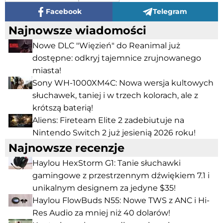
Facebook
Telegram
Najnowsze wiadomości
Nowe DLC "Więzień" do Reanimal już
dostępne: odkryj tajemnice zrujnowanego
miasta!
Sony WH-1000XM4C: Nowa wersja kultowych
słuchawek, taniej i w trzech kolorach, ale z
krótszą baterią!
Aliens: Fireteam Elite 2 zadebiutuje na
Nintendo Switch 2 już jesienią 2026 roku!
Najnowsze recenzje
Haylou HexStorm G1: Tanie słuchawki
gamingowe z przestrzennym dźwiękiem 7.1 i
unikalnym designem za jedyne $35!
Haylou FlowBuds N55: Nowe TWS z ANC i Hi-
Res Audio za mniej niż 40 dolarów!