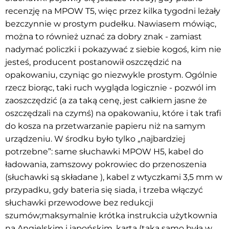
recenzję na MPOW T5, więc przez kilka tygodni leżały
bezczynnie w prostym pudełku. Nawiasem mówiąc,
można to również uznać za dobry znak - zamiast
nadymać policzki i pokazywać z siebie kogoś, kim nie
jesteś, producent postanowił oszczędzić na
opakowaniu, czyniąc go niezwykle prostym. Ogólnie
rzecz biorąc, taki ruch wygląda logicznie - pozwól im
zaoszczędzić (a za taką cenę, jest całkiem jasne że
oszczędzali na czymś) na opakowaniu, które i tak trafi
do kosza na przetwarzanie papieru niż na samym
urządzeniu. W środku było tylko „najbardziej
potrzebne”: same słuchawki MPOW H5, kabel do
ładowania, zamszowy pokrowiec do przenoszenia
(słuchawki są składane ), kabel z wtyczkami 3,5 mm w
przypadku, gdy bateria się siada, i trzeba włączyć
słuchawki przewodowe bez redukcji
szumów;maksymalnie krótka instrukcia użytkownia
na Angielskim i japońskim, karta (taka samo była w