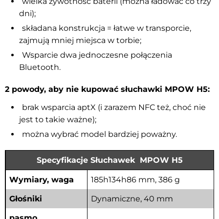
wielka żywotność baterii (można ładować co trzy
dni);
składana konstrukcja = łatwe w transporcie,
zajmują mniej miejsca w torbie;
Wsparcie dwa jednoczesne połączenia
Bluetooth.
2 powody, aby nie kupować słuchawki MPOW H5:
brak wsparcia aptX (i zarazem NFC też, choć nie
jest to takie ważne);
można wybrać model bardziej poważny.
Specyfikacje Słuchawek
MPOW H5
Wymiary, waga
185h134h86 mm, 386 g
Głośniki
Dynamiczne, 40 mm
pasmo