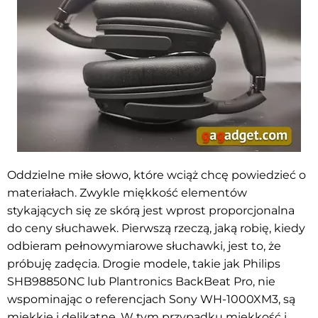
Oddzielne miłe słowo, które wciąż chcę powiedzieć o
materiałach. Zwykle miękkość elementów
stykających się ze skórą jest wprost proporcjonalna
do ceny słuchawek. Pierwszą rzeczą, jaką robię, kiedy
odbieram pełnowymiarowe słuchawki, jest to, że
próbuję zadęcia. Drogie modele, takie jak Philips
SHB98850NC lub Plantronics BackBeat Pro, nie
wspominając o referencjach Sony WH-1000XM3, są
miękkie i delikatne. W tym przypadku miękkość i