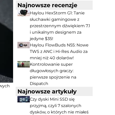
Najnowsze recenzje
Haylou HexStorm G1: Tanie
słuchawki gamingowe z
przestrzennym dźwiękiem 7.1
i unikalnym designem za
jedyne $35!
Haylou FlowBuds N55: Nowe
TWS z ANC i Hi-Res Audio za
mniej niż 40 dolarów!
Kontrolowanie super
długowłosych graczy:
pierwsze spojrzenie na
Dispatch
owych
Najnowsze artykuły
Czy dyski Mini SSD się
przyjmą, czyli 7 szalonych
dysków, o których nie miałeś