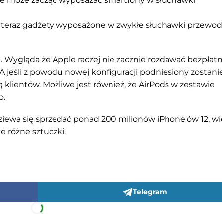
le może zacząć wyposażać smartfony w słuchawki
 a teraz gadżety wyposażone w zwykłe słuchawki przewo
we. Wygląda że Apple raczej nie zacznie rozdawać bezpłat
A jeśli z powodu nowej konfiguracji podniesiony zostani
klientów. Możliwe jest również, że AirPods w zestawie
o.
dziewa się sprzedać ponad 200 milionów iPhone'ów 12, wi
e różne sztuczki.
Telegram