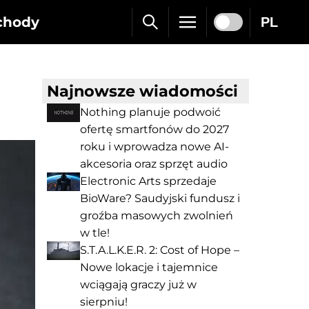
chody
PL
Najnowsze wiadomości
Nothing planuje podwoić
ofertę smartfonów do 2027
roku i wprowadza nowe AI-
akcesoria oraz sprzęt audio
Electronic Arts sprzedaje
BioWare? Saudyjski fundusz i
groźba masowych zwolnień
w tle!
S.T.A.L.K.E.R. 2: Cost of Hope –
Nowe lokacje i tajemnice
wciągają graczy już w
sierpniu!