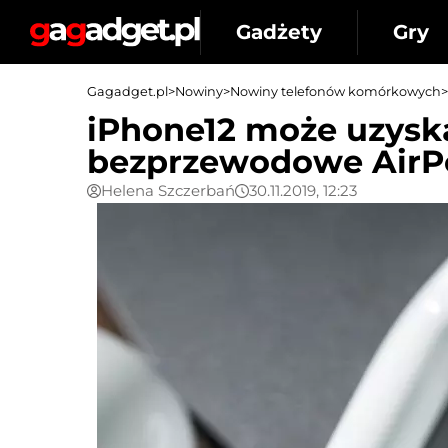
Gadżety
Gry
Gagadget.pl
>
Nowiny
>
Nowiny telefonów komórkowych
>
iPhone12 może uzysk
bezprzewodowe AirP
Helena Szczerbań
30.11.2019, 12:23