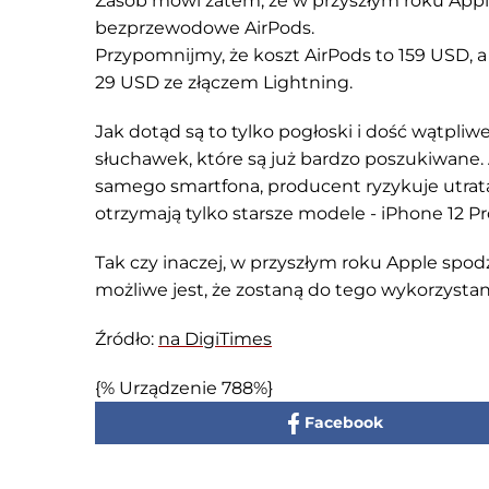
Zasób mówi zatem, że w przyszłym roku App
bezprzewodowe AirPods.
Przypomnijmy, że koszt AirPods to 159 USD,
29 USD ze złączem Lightning.
Jak dotąd są to tylko pogłoski i dość wątpli
słuchawek, które są już bardzo poszukiwane. 
samego smartfona, producent ryzykuje utratą 
otrzymają tylko starsze modele - iPhone 12 Pr
Tak czy inaczej, w przyszłym roku Apple spo
możliwe jest, że zostaną do tego wykorzystan
Źródło:
na DigiTimes
{% Urządzenie 788%}
Facebook