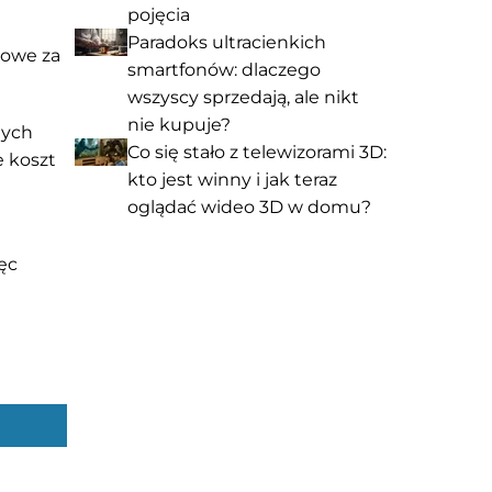
pojęcia
Paradoks ultracienkich
dowe za
smartfonów: dlaczego
wszyscy sprzedają, ale nikt
nie kupuje?
nych
Co się stało z telewizorami 3D:
e koszt
kto jest winny i jak teraz
oglądać wideo 3D w domu?
ęc