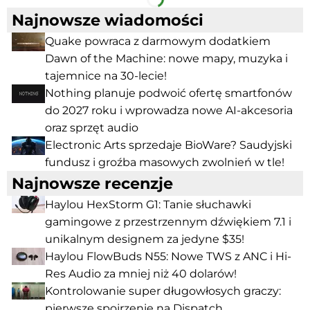
Najnowsze wiadomości
Quake powraca z darmowym dodatkiem
Dawn of the Machine: nowe mapy, muzyka i
tajemnice na 30-lecie!
Nothing planuje podwoić ofertę smartfonów
do 2027 roku i wprowadza nowe AI-akcesoria
oraz sprzęt audio
Electronic Arts sprzedaje BioWare? Saudyjski
fundusz i groźba masowych zwolnień w tle!
Najnowsze recenzje
Haylou HexStorm G1: Tanie słuchawki
gamingowe z przestrzennym dźwiękiem 7.1 i
unikalnym designem za jedyne $35!
Haylou FlowBuds N55: Nowe TWS z ANC i Hi-
Res Audio za mniej niż 40 dolarów!
Kontrolowanie super długowłosych graczy:
pierwsze spojrzenie na Dispatch