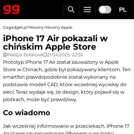
PL
Gagadget.pl
>
Nowiny
>
Nowiny Apple
iPhone 17 Air pokazali w
chińskim Apple Store
Nastya Bobkova
21.04.2025, 22:55
Prototyp iPhone 17 Air został zauważony w Apple
Store w Chinach, gdzie był pokazywany klientom. Ten
smartfon prawdopodobnie został wykonany na
podstawie modeli CAD, które wcześniej wyciekły do
sieci. Teraz wydaje się, że design, który pojawił się w
plotkach, może być prawdziwy.
Co wiadomo
Jak wcześniej informowano w przeciekach, iPhone 17
Air stanie się najcieńszym iPhonem o grubości