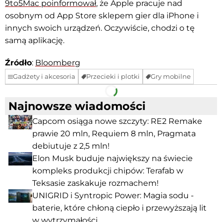
9to5Mac poinformował
, że Apple pracuje nad
osobnym od App Store sklepem gier dla iPhone i
innych swoich urządzeń. Oczywiście, chodzi o tę
samą aplikację.
Źródło
:
Bloomberg
Gadżety i akcesoria
Przecieki i plotki
Gry mobilne
Facebook
Telegram
Najnowsze wiadomości
Capcom osiąga nowe szczyty: RE2 Remake
prawie 20 mln, Requiem 8 mln, Pragmata
debiutuje z 2,5 mln!
Elon Musk buduje największy na świecie
kompleks produkcji chipów: Terafab w
Teksasie zaskakuje rozmachem!
UNIGRID i Syntropic Power: Magia sodu -
baterie, które chłoną ciepło i przewyższają lit
w wytrzymałości