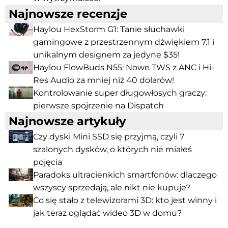
Najnowsze recenzje
Haylou HexStorm G1: Tanie słuchawki
gamingowe z przestrzennym dźwiękiem 7.1 i
unikalnym designem za jedyne $35!
Haylou FlowBuds N55: Nowe TWS z ANC i Hi-
Res Audio za mniej niż 40 dolarów!
Kontrolowanie super długowłosych graczy:
pierwsze spojrzenie na Dispatch
Najnowsze artykuły
Czy dyski Mini SSD się przyjmą, czyli 7
szalonych dysków, o których nie miałeś
pojęcia
Paradoks ultracienkich smartfonów: dlaczego
wszyscy sprzedają, ale nikt nie kupuje?
Co się stało z telewizorami 3D: kto jest winny i
jak teraz oglądać wideo 3D w domu?