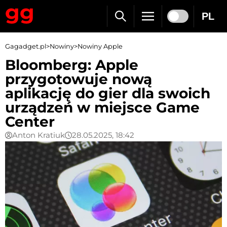
PL
Gagadget.pl
>
Nowiny
>
Nowiny Apple
Bloomberg: Apple
przygotowuje nową
aplikację do gier dla swoich
urządzeń w miejsce Game
Center
Anton Kratiuk
28.05.2025, 18:42