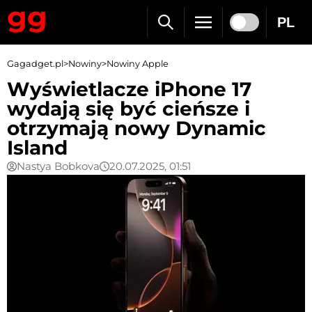
PL
Gagadget.pl
>
Nowiny
>
Nowiny Apple
Wyświetlacze iPhone 17
wydają się być cieńsze i
otrzymają nowy Dynamic
Island
Nastya Bobkova
20.07.2025, 01:51