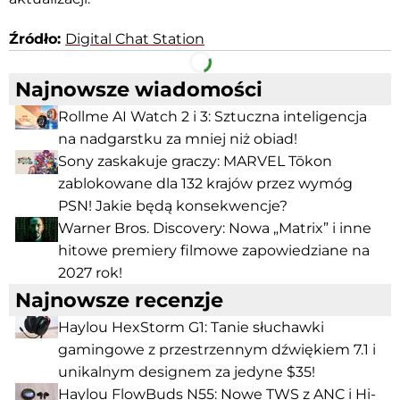
Źródło:
Digital Chat Station
Facebook
Telegram
Najnowsze wiadomości
Rollme AI Watch 2 i 3: Sztuczna inteligencja
na nadgarstku za mniej niż obiad!
Sony zaskakuje graczy: MARVEL Tōkon
zablokowane dla 132 krajów przez wymóg
PSN! Jakie będą konsekwencje?
Warner Bros. Discovery: Nowa „Matrix” i inne
hitowe premiery filmowe zapowiedziane na
2027 rok!
Najnowsze recenzje
Haylou HexStorm G1: Tanie słuchawki
gamingowe z przestrzennym dźwiękiem 7.1 i
unikalnym designem za jedyne $35!
Haylou FlowBuds N55: Nowe TWS z ANC i Hi-