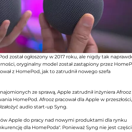
od został ogłoszony w 2017 roku, ale nigdy tak naprawd
larności, oryginalny model został zastąpiony przez Home
nował z HomePod, jak to zatrudnił nowego szefa
ajomionych ze sprawą, Apple zatrudnił inżyniera Afrooz
nia HomePod. Afrooz pracował dla Apple w przeszłości,
ółzałożyć audio start-up Syng.
ików Apple do pracy nad nowymi produktami dla rynku
kurencję dla HomePoda". Ponieważ Syng nie jest części