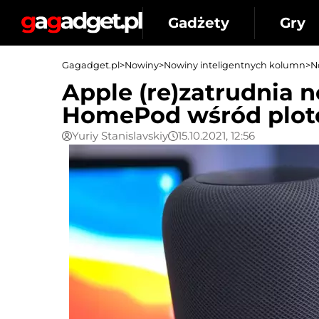
Gadżety
Gry
Gagadget.pl
>
Nowiny
>
Nowiny inteligentnych kolumn
>
N
Apple (re)zatrudnia
HomePod wśród plot
Yuriy Stanislavskiy
15.10.2021, 12:56