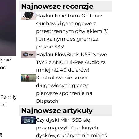
Najnowsze recenzje
Haylou HexStorm G1: Tanie
słuchawki gamingowe z
przestrzennym dźwiękiem 7.1
i unikalnym designem za
jedyne $35!
Haylou FlowBuds N55: Nowe
ę nie
TWS z ANC i Hi-Res Audio za
Pod
mniej niż 40 dolarów!
Kontrolowanie super
długowłosych graczy:
pierwsze spojrzenie na
 Family
Dispatch
 od
Najnowsze artykuły
Czy dyski Mini SSD się
przyjmą, czyli 7 szalonych
ą
dysków, o których nie miałeś