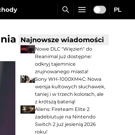
chody
PL
nia
Najnowsze wiadomości
Nowe DLC "Więzień" do
Reanimal już dostępne:
odkryj tajemnice
zrujnowanego miasta!
Sony WH-1000XM4C: Nowa
wersja kultowych słuchawek,
taniej i w trzech kolorach, ale
z krótszą baterią!
Aliens: Fireteam Elite 2
zadebiutuje na Nintendo
Switch 2 już jesienią 2026
roku!