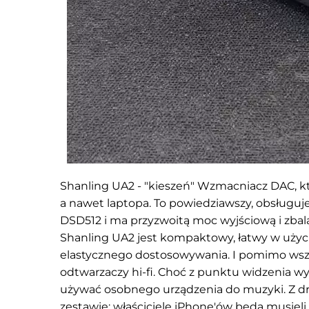
Shanling UA2 - "kieszeń"
Wzmacniacz DAC, kt
a nawet laptopa. To powiedziawszy, obsługuj
DSD512 i ma przyzwoitą moc wyjściową i zb
Shanling UA2 jest kompaktowy, łatwy w użyci
elastycznego dostosowywania. I pomimo wszy
odtwarzaczy hi-fi. Choć z punktu widzenia w
używać osobnego urządzenia do muzyki. Z dr
zestawie: właściciele iPhone'ów będą musiel