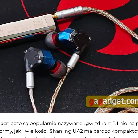
acniacze są popularnie nazywane „gwizdkami”. I nie na 
rmy, jak i wielkości. Shanling UA2 ma bardzo kompakt