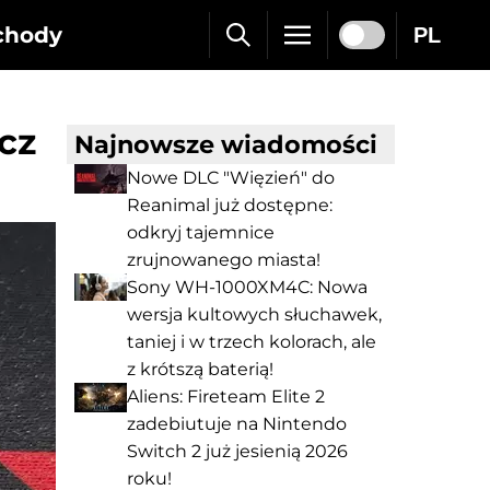
chody
PL
cz
Najnowsze wiadomości
Nowe DLC "Więzień" do
Reanimal już dostępne:
odkryj tajemnice
zrujnowanego miasta!
Sony WH-1000XM4C: Nowa
wersja kultowych słuchawek,
taniej i w trzech kolorach, ale
z krótszą baterią!
Aliens: Fireteam Elite 2
zadebiutuje na Nintendo
Switch 2 już jesienią 2026
roku!