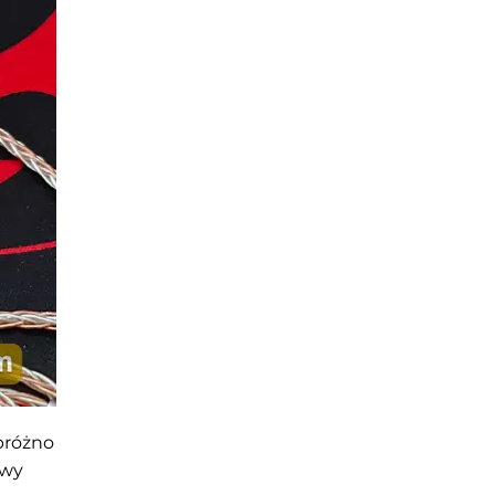
próżno
owy