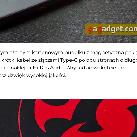
owym czarnym kartonowym pudełku z magnetyczną pokr
rótki kabel ze złączami Type-C po obu stronach o długo
ara naklejek Hi-Res Audio. Aby ludzie wokół ciebie
sz dźwięk wysokiej jakości.