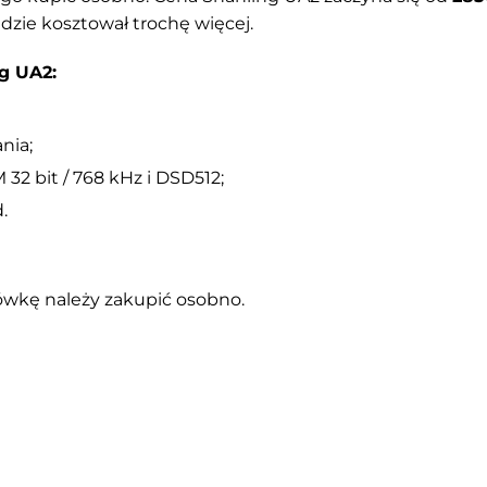
dzie kosztował trochę więcej.
g UA2:
nia;
2 bit / 768 kHz i DSD512;
.
ówkę należy zakupić osobno.