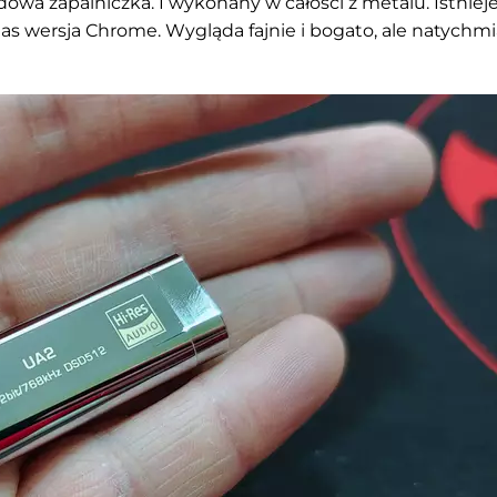
rdowa zapalniczka. I wykonany w całości z metalu. Istniej
nas wersja Chrome. Wygląda fajnie i bogato, ale natychmi