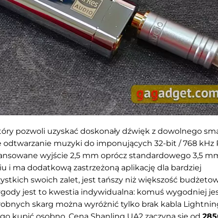
óry pozwoli uzyskać doskonały dźwięk z dowolnego sma
e odtwarzanie muzyki do imponujących 32-bit / 768 kHz 
alansowane wyjście 2,5 mm oprócz standardowego 3,5 m
u i ma dodatkową zastrzeżoną aplikację dla bardziej
stkich swoich zalet, jest tańszy niż większość budżeto
ygody jest to kwestia indywidualna: komuś wygodniej je
obnych skarg można wyróżnić tylko brak kabla Lightni
i go kupić osobno.
Cena Shanling UA2 zaczyna się od
285