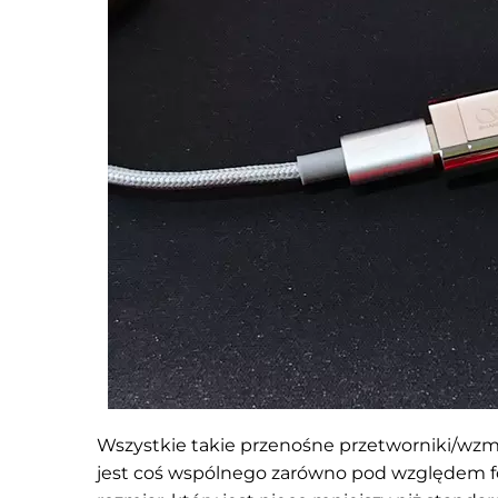
Wszystkie takie przenośne przetworniki/wzm
jest coś wspólnego zarówno pod względem fo