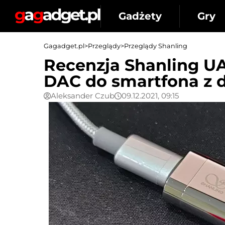
Gadżety
Gry
Gagadget.pl
>
Przeglądy
>
Przeglądy Shanling
Recenzja Shanling 
DAC do smartfona z
Aleksander Czub
09.12.2021, 09:15