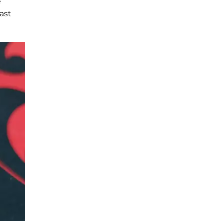
e
ast